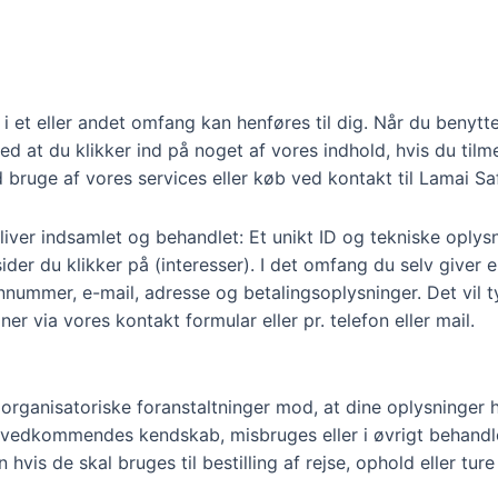
r i et eller andet omfang kan henføres til dig. Når du benyt
ed at du klikker ind på noget af vores indhold, hvis du tilm
bruge af vores services eller køb ved kontakt til Lamai Safar
liver indsamlet og behandlet: Et unikt ID og tekniske oplys
ider du klikker på (interesser). I det omfang du selv giver e
ummer, e-mail, adresse og betalingsoplysninger. Det vil ty
ner via vores kontakt formular eller pr. telefon eller mail.
organisatoriske foranstaltninger mod, at dine oplysninger hæn
il uvedkommendes kendskab, misbruges eller i øvrigt behandl
hvis de skal bruges til bestilling af rejse, ophold eller tu