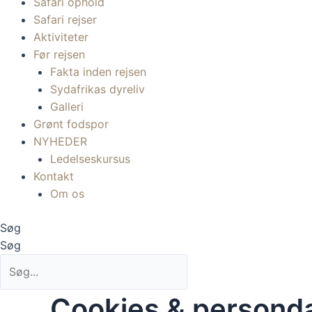
Safari ophold
Safari rejser
Aktiviteter
Før rejsen
Fakta inden rejsen
Sydafrikas dyreliv
Galleri
Grønt fodspor
NYHEDER
Ledelseskursus
Kontakt
Om os
Søg
Søg
Cookies & persond