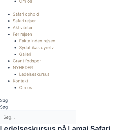
Om os
Safari ophold
Safari rejser
Aktiviteter
Før rejsen
Fakta inden rejsen
Sydafrikas dyreliv
Galleri
Grønt fodspor
NYHEDER
Ledelseskursus
Kontakt
Om os
Søg
Søg
Ledelseskursus på Lamai Safari