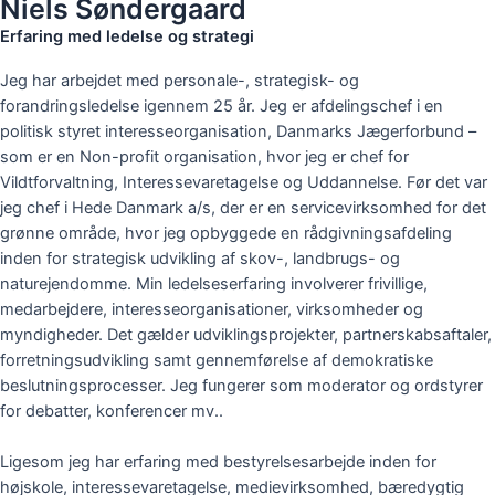
Niels Søndergaard
Erfaring med ledelse og strategi
Jeg har arbejdet med personale-, strategisk- og
forandringsledelse igennem 25 år. Jeg er afdelingschef i en
politisk styret interesseorganisation, Danmarks Jægerforbund –
som er en Non-profit organisation, hvor jeg er chef for
Vildtforvaltning, Interessevaretagelse og Uddannelse. Før det var
jeg chef i Hede Danmark a/s, der er en servicevirksomhed for det
grønne område, hvor jeg opbyggede en rådgivningsafdeling
inden for strategisk udvikling af skov-, landbrugs- og
naturejendomme.
Min ledelseserfaring involverer frivillige,
medarbejdere, interesseorganisationer, virksomheder og
myndigheder. Det gælder udviklingsprojekter, partnerskabsaftaler,
forretningsudvikling samt gennemførelse af demokratiske
beslutningsprocesser. Jeg fungerer som moderator og ordstyrer
for debatter, konferencer mv..
Ligesom jeg har erfaring med bestyrelsesarbejde inden for
højskole, interessevaretagelse, medievirksomhed, bæredygtig