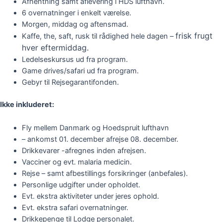
Afhentning samt aflevering i HDS lufthavn.
6 overnatninger i enkelt værelse.
Morgen, middag og aftensmad.
frisk frugt
Kaffe, the, saft, rusk til rådighed hele dagen –
hver eftermiddag.
Ledelseskursus ud fra program.
Game drives/safari ud fra program.
Gebyr til Rejsegarantifonden.
Ikke inkluderet:
Fly mellem Danmark og Hoedspruit lufthavn
– ankomst 01. december afrejse 08. december.
Drikkevarer -afregnes inden afrejsen.
Vacciner og evt. malaria medicin.
Rejse – samt afbestillings forsikringer (anbefales).
Personlige udgifter under opholdet.
Evt. ekstra aktiviteter under jeres ophold.
Evt. ekstra safari overnatninger.
Drikkepenge til Lodge personalet.