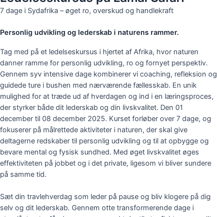
7 dage i Sydafrika – øget ro, overskud og handlekraft
Personlig udvikling og lederskab i naturens rammer.
Tag med på et ledelseskursus i hjertet af Afrika, hvor naturen
danner ramme for personlig udvikling, ro og fornyet perspektiv.
Gennem syv intensive dage kombinerer vi coaching, refleksion og
guidede ture i bushen med nærværende fællesskab. En unik
mulighed for at træde ud af hverdagen og ind i en læringsproces,
der styrker både dit lederskab og din livskvalitet. Den 01
december til 08 december 2025.
Kurset forløber over 7 dage, og
fokuserer på målrettede aktiviteter i naturen, der skal give
deltagerne redskaber til personlig udvikling og til at opbygge og
bevare mental og fysisk sundhed. Med øget livskvalitet øges
effektiviteten på jobbet og i det private, ligesom vi bliver sundere
på samme tid.
Sæt din travlehverdag som leder på pause og bliv klogere på dig
selv og dit lederskab. Gennem otte transformerende dage i