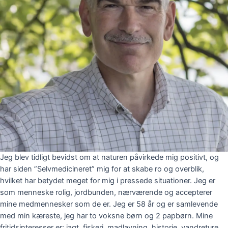
Jeg blev tidligt bevidst om at naturen påvirkede mig positivt, og
har siden ”Selvmedicineret” mig for at skabe ro og overblik,
hvilket har betydet meget for mig i pressede situationer. Jeg er
som menneske rolig, jordbunden, nærværende og accepterer
mine medmennesker som de er.
Jeg er 58 år og er samlevende
med min kæreste, jeg har to voksne børn og 2 papbørn. Mine
fritidsinteresser er: jagt, fiskeri, madlavning, historie, vandreture