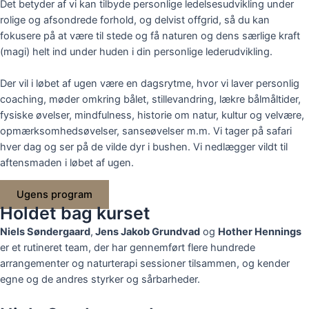
Det betyder af vi kan tilbyde personlige ledelsesudvikling under
rolige og afsondrede forhold, og delvist offgrid, så du kan
fokusere på at være til stede og få naturen og dens særlige kraft
(magi) helt ind under huden i din personlige lederudvikling.
Der vil i løbet af ugen være en dagsrytme, hvor vi laver personlig
coaching, møder omkring bålet, stillevandring, lækre bålmåltider,
fysiske øvelser, mindfulness, historie om natur, kultur og velvære,
opmærksomhedsøvelser, sanseøvelser
m.m. Vi tager på safari
hver dag og ser på de vilde dyr i bushen. Vi nedlægger vildt til
aftensmaden i løbet af ugen.
Ugens program
Holdet bag kurset
Niels Søndergaard
,
Jens Jakob Grundvad
og
Hother Hennings
er et rutineret team, der har gennemført flere hundrede
arrangementer og naturterapi sessioner tilsammen, og kender
egne og de andres styrker og sårbarheder.