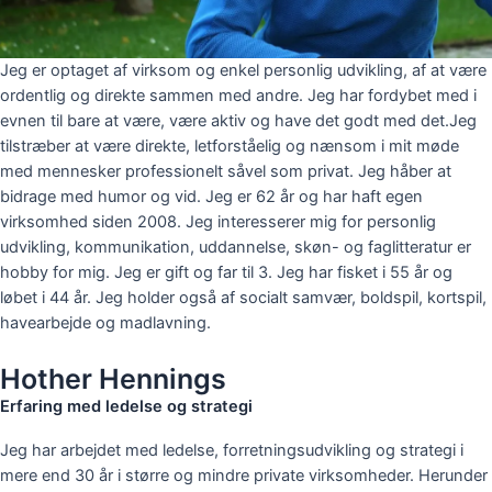
Jeg er optaget af virksom og enkel personlig udvikling, af at være
ordentlig og direkte sammen med andre. Jeg har fordybet med i
evnen til bare at være, være aktiv og have det godt med det.
Jeg
tilstræber at være direkte, letforståelig og nænsom i mit møde
med mennesker professionelt såvel som privat. Jeg håber at
bidrage med humor og vid.
Jeg er 62 år og har haft egen
virksomhed siden 2008.
Jeg interesserer mig for personlig
udvikling, kommunikation, uddannelse, skøn- og faglitteratur er
hobby for mig. Jeg er gift og far til
3. Jeg har fisket i 55 år og
løbet i 44 år. Jeg holder også af socialt samvær, boldspil, kortspil,
havearbejde og madlavning.
Hother Hennings
Erfaring med ledelse og strategi
Jeg har arbejdet med ledelse, forretningsudvikling og strategi i
mere end 30 år i større og mindre private virksomheder.
Herunder