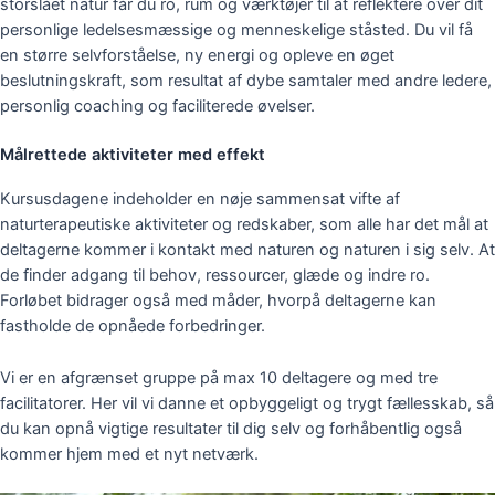
storslået natur får du ro, rum og værktøjer til at reflektere over dit
personlige ledelsesmæssige og menneskelige ståsted.
Du vil få
en større selvforståelse, ny energi og opleve en øget
beslutningskraft, som resultat af dybe samtaler med andre ledere,
personlig coaching og faciliterede øvelser.
Målrettede aktiviteter med effekt
Kursusdagene indeholder en nøje sammensat vifte af
naturterapeutiske aktiviteter og redskaber, som alle har det mål at
deltagerne kommer i kontakt med naturen og naturen i sig selv. At
de finder adgang til behov, ressourcer, glæde og indre ro.
Forløbet bidrager også med måder, hvorpå deltagerne kan
fastholde de opnåede forbedringer.
Vi er en afgrænset gruppe på max 10 deltagere og med tre
facilitatorer. Her vil vi danne et opbyggeligt og trygt fællesskab, så
du kan opnå vigtige resultater til dig selv og forhåbentlig også
kommer hjem med et nyt netværk.