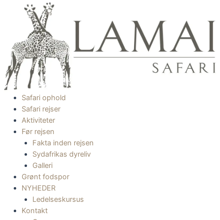
Gå
til
indholdet
Safari ophold
Safari rejser
Aktiviteter
Før rejsen
Fakta inden rejsen
Sydafrikas dyreliv
Galleri
Grønt fodspor
NYHEDER
Ledelseskursus
Kontakt