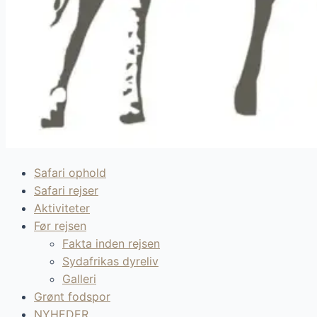
Safari ophold
Safari rejser
Aktiviteter
Før rejsen
Fakta inden rejsen
Sydafrikas dyreliv
Galleri
Grønt fodspor
NYHEDER