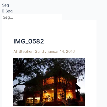
Søg
Søg
IMG_0582
Af
Stephen Guild
/
januar 14, 2016