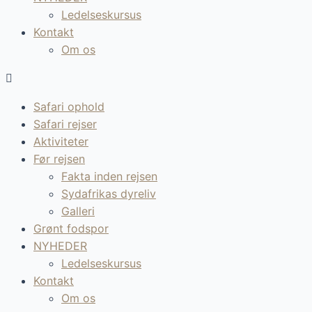
Ledelseskursus
Kontakt
Om os
Safari ophold
Safari rejser
Aktiviteter
Før rejsen
Fakta inden rejsen
Sydafrikas dyreliv
Galleri
Grønt fodspor
NYHEDER
Ledelseskursus
Kontakt
Om os