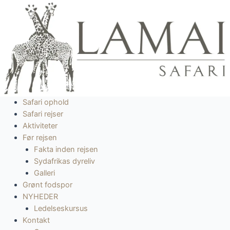
Gå
til
indholdet
Safari ophold
Safari rejser
Aktiviteter
Før rejsen
Fakta inden rejsen
Sydafrikas dyreliv
Galleri
Grønt fodspor
NYHEDER
Ledelseskursus
Kontakt