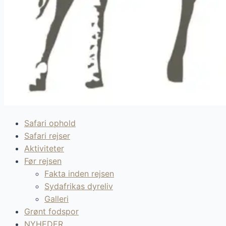
Safari ophold
Safari rejser
Aktiviteter
Før rejsen
Fakta inden rejsen
Sydafrikas dyreliv
Galleri
Grønt fodspor
NYHEDER