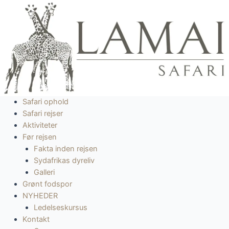
Gå
til
indholdet
Safari ophold
Safari rejser
Aktiviteter
Før rejsen
Fakta inden rejsen
Sydafrikas dyreliv
Galleri
Grønt fodspor
NYHEDER
Ledelseskursus
Kontakt