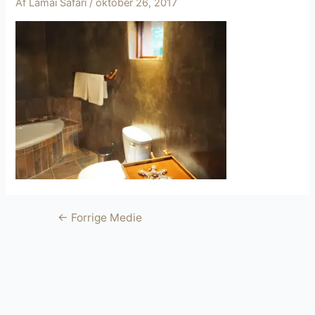
Af
Lamai Safari
/
oktober 26, 2017
Indlægsnavigation
←
Forrige Medie