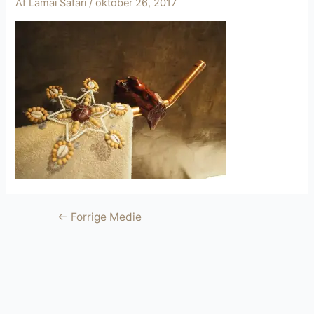
Af
Lamai Safari
/
oktober 26, 2017
Indlægsnavigation
←
Forrige Medie