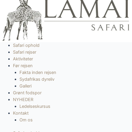
indholdet
Safari ophold
Safari rejser
Aktiviteter
Før rejsen
Fakta inden rejsen
Sydafrikas dyreliv
Galleri
Grønt fodspor
NYHEDER
Ledelseskursus
Kontakt
Om os