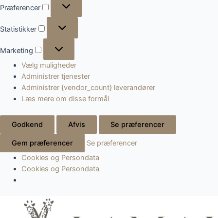
Præferencer
Præferencer
Statistikker
Statistikker
Marketing
Marketing
Vælg muligheder
Administrer tjenester
Administrer {vendor_count} leverandører
Læs mere om disse formål
Godkend
Afvis
Se præferencer
Gem præferencer
Se præferencer
Cookies og Persondata
Cookies og Persondata
Gå
til