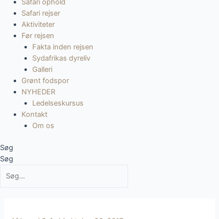
Safari ophold
Safari rejser
Aktiviteter
Før rejsen
Fakta inden rejsen
Sydafrikas dyreliv
Galleri
Grønt fodspor
NYHEDER
Ledelseskursus
Kontakt
Om os
Søg
Søg