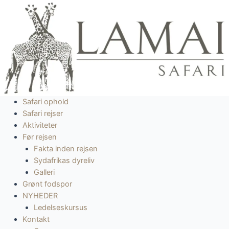
Gå
til
indholdet
Safari ophold
Safari rejser
Aktiviteter
Før rejsen
Fakta inden rejsen
Sydafrikas dyreliv
Galleri
Grønt fodspor
NYHEDER
Ledelseskursus
Kontakt