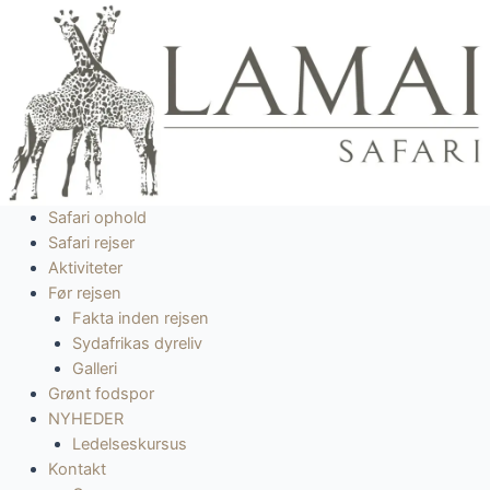
Gå
til
indholdet
Safari ophold
Safari rejser
Aktiviteter
Før rejsen
Fakta inden rejsen
Sydafrikas dyreliv
Galleri
Grønt fodspor
NYHEDER
Ledelseskursus
Kontakt