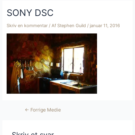
SONY DSC
Skriv en kommentar
/ Af
Stephen Guild
/
januar 11, 2016
Indlægsnavigation
←
Forrige Medie
Skriv et svar