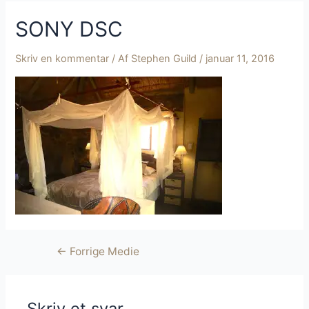
SONY DSC
Skriv en kommentar
/ Af
Stephen Guild
/
januar 11, 2016
Indlægsnavigation
←
Forrige Medie
Skriv et svar