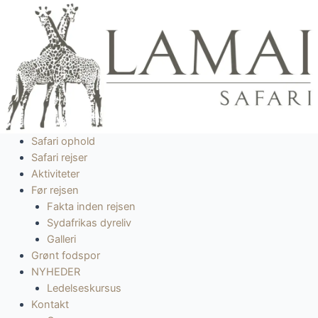
Gå
til
indholdet
Safari ophold
Safari rejser
Aktiviteter
Før rejsen
Fakta inden rejsen
Sydafrikas dyreliv
Galleri
Grønt fodspor
NYHEDER
Ledelseskursus
Kontakt